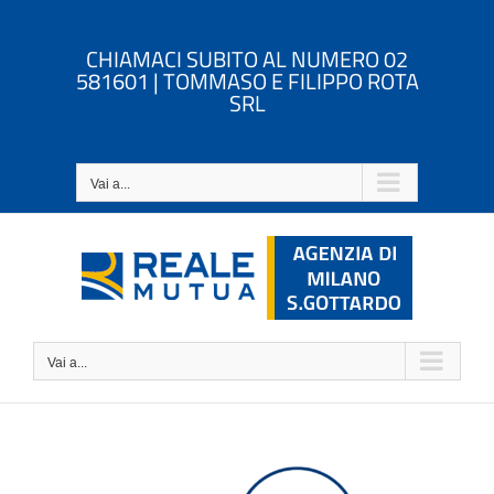
Salta
al
CHIAMACI SUBITO AL NUMERO 02
contenuto
581601 | TOMMASO E FILIPPO ROTA
SRL
Vai a...
Vai a...