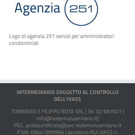
Logo di agenzia 251 servizi per amministratori
condominiali
INTERMEDIARIO SOGGETTO AL CONTROLLO
DELL’IVASS
TOMMASO E FILIPPO ROTA SRL | Tel. 02 581601 |
info@realemutuamilano.it
]
PEC:
postacertificata@pec.realemutuamilano.it
P.IVA: 09641990966 | Iscrizione RUI IVASS n.