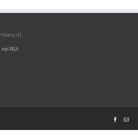
ilano.it
]
 nel RUI
Facebook
Emai