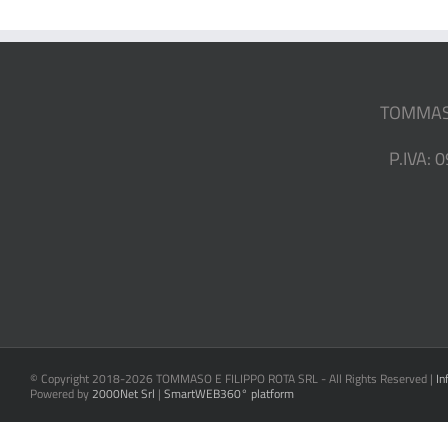
TOMMASO 
P.IVA: 
© Copyright 2018-
2026 TOMMASO E FILIPPO ROTA SRL - All Rights Reserved |
In
Powered by
2000Net Srl
|
SmartWEB360°
platform