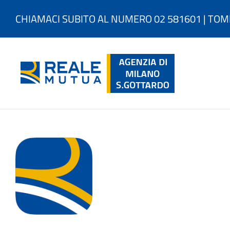
Salta
al
CHIAMACI SUBITO AL NUMERO 02 581601 | TOM
contenuto