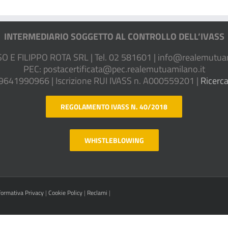
INTERMEDIARIO SOGGETTO AL CONTROLLO DELL’IVASS
E FILIPPO ROTA SRL | Tel. 02 581601 |
info@realemutuam
PEC:
postacertificata@pec.realemutuamilano.it
09641990966 | Iscrizione RUI IVASS n. A000559201 |
Ricerca
REGOLAMENTO IVASS N. 40/2018
WHISTLEBLOWING
formativa Privacy
|
Cookie Policy
|
Reclami
|