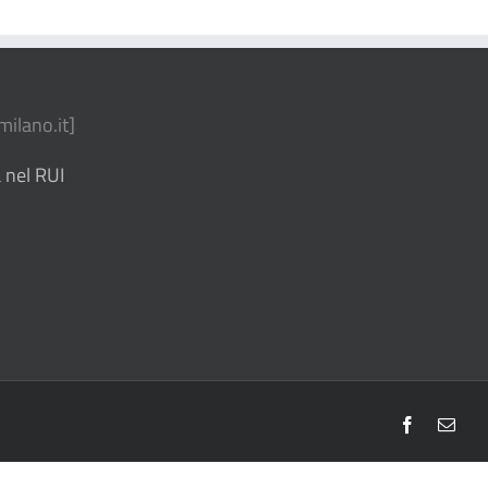
ilano.it
]
 nel RUI
Facebook
Emai