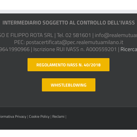
INTERMEDIARIO SOGGETTO AL CONTROLLO DELL’IVASS
E FILIPPO ROTA SRL | Tel. 02 581601 |
info@realemutuam
PEC:
postacertificata@pec.realemutuamilano.it
09641990966 | Iscrizione RUI IVASS n. A000559201 |
Ricerca
REGOLAMENTO IVASS N. 40/2018
WHISTLEBLOWING
formativa Privacy
|
Cookie Policy
|
Reclami
|