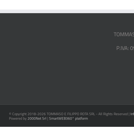
TOMMASO 
P.IVA: 
© Copyright 2018-
2026 TOMMASO E FILIPPO ROTA SRL - All Rights Reserved |
In
Powered by
2000Net Srl
|
SmartWEB360°
platform