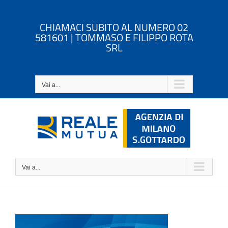
Salta
al
CHIAMACI SUBITO AL NUMERO 02
contenuto
581601 | TOMMASO E FILIPPO ROTA
SRL
Vai a...
Vai a...