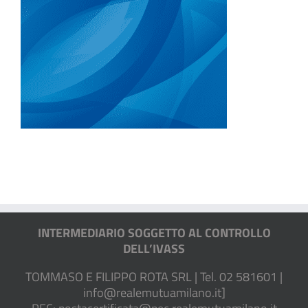
INTERMEDIARIO SOGGETTO AL CONTROLLO
DELL’IVASS
TOMMASO E FILIPPO ROTA SRL | Tel. 02 581601 |
info@realemutuamilano.it
]