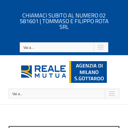
Salta
al
CHIAMACI SUBITO AL NUMERO 02
contenuto
581601 | TOMMASO E FILIPPO ROTA
SRL
Vai a...
Vai a...