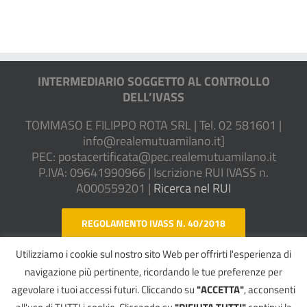
INTERMEDIARIO SOGGETTO AL CONTROLLO
DELL’IVASS
TOMMASO E FILIPPO ROTA SRL | Tel. 02 581601 |
info@realemutuamilano.it
]
PEC:
postacertificata@pec.realemutuamilano.it
P.IVA: 09641990966 | Iscrizione RUI IVASS n.
A000559201 |
Ricerca nel RUI
REGOLAMENTO IVASS N. 40/2018
Utilizziamo i cookie sul nostro sito Web per offrirti l'esperienza di
WHISTLEBLOWING
navigazione più pertinente, ricordando le tue preferenze per
agevolare i tuoi accessi futuri. Cliccando su
"ACCETTA"
, acconsenti