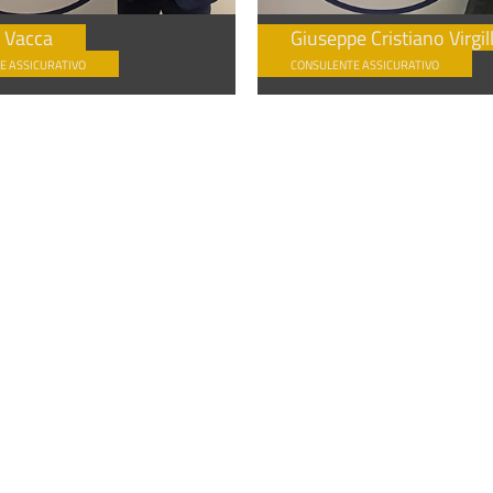
 Vacca
Giuseppe Cristiano Virgill
E ASSICURATIVO
CONSULENTE ASSICURATIVO