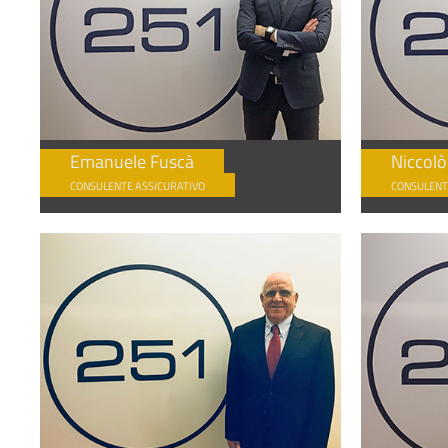
Emanuele Fuscà
Niccolò
CONSULENTE ASSICURATIVO
CONSULENT