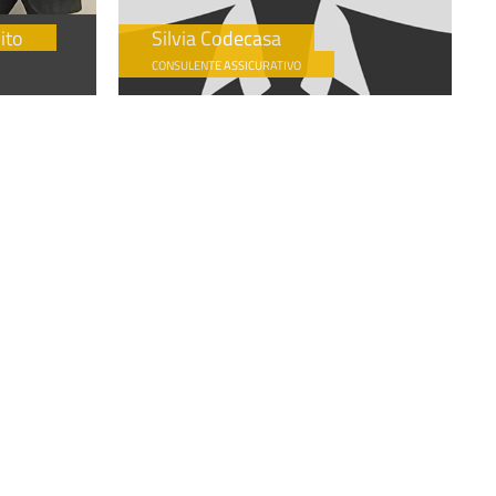
ito
Silvia Codecasa
CONSULENTE ASSICURATIVO