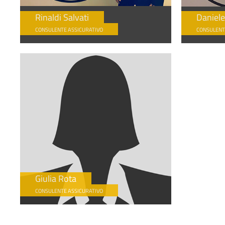
Rinaldi Salvati
Daniele
CONSULENTE ASSICURATIVO
CONSULENT
Giulia Rota
CONSULENTE ASSICURATIVO