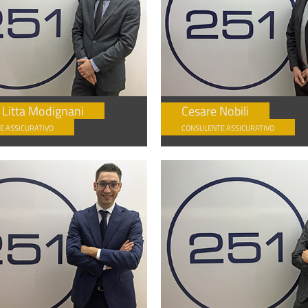
 Litta Modignani
Cesare Nobili
E ASSICURATIVO
CONSULENTE ASSICURATIVO