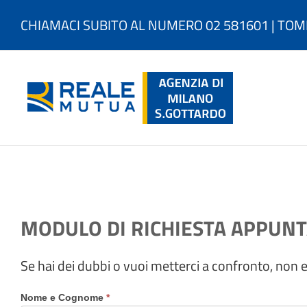
Salta
al
CHIAMACI SUBITO AL NUMERO 02 581601 | TOM
contenuto
MODULO DI RICHIESTA APPUN
Se hai dei dubbi o vuoi metterci a confronto, non 
Nome e Cognome
*