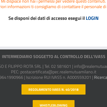
Mi dispiace non hai i permessi per vedere questi contenuti.
riori informazioni ti consigliamo di contattare il personale di
Se disponi dei dati di accesso esegui il
LOGIN
INTERMEDIARIO SOGGETTO AL CONTROLLO DELL’IVASS
E FILIPPO ROTA SRL | Tel. 02 581601 |
info@realemutuam
PEC:
postacertificata@pec.realemutuamilano.it
09641990966 | Iscrizione RUI IVASS n. A000559201 |
Ricerca
REGOLAMENTO IVASS N. 40/2018
WHISTLEBLOWING