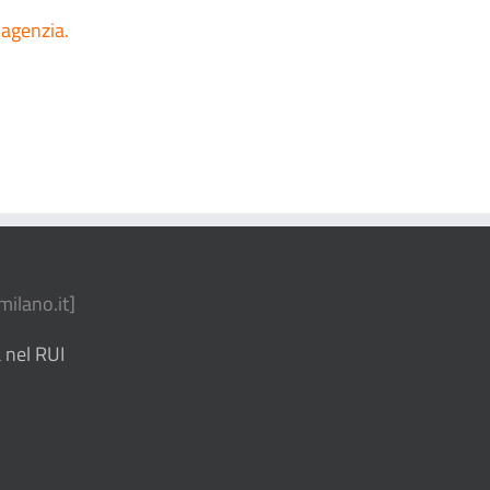
 agenzia.
ilano.it
]
 nel RUI