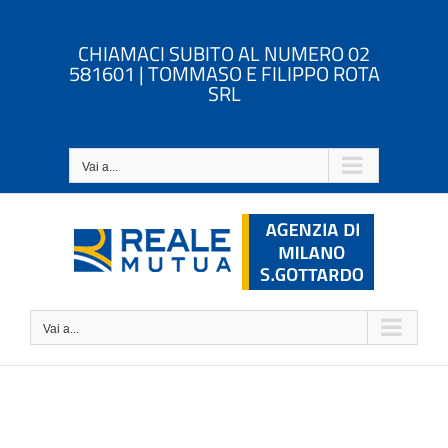
Salta
al
CHIAMACI SUBITO AL NUMERO 02
contenuto
581601 | TOMMASO E FILIPPO ROTA
SRL
Vai a...
Vai a...