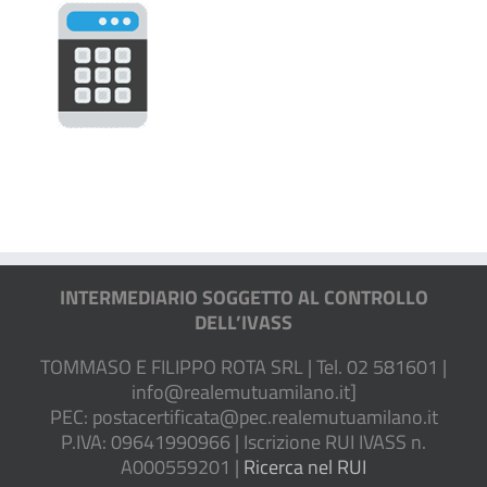
INTERMEDIARIO SOGGETTO AL CONTROLLO
DELL’IVASS
TOMMASO E FILIPPO ROTA SRL | Tel. 02 581601 |
info@realemutuamilano.it
]
PEC:
postacertificata@pec.realemutuamilano.it
P.IVA: 09641990966 | Iscrizione RUI IVASS n.
A000559201 |
Ricerca nel RUI