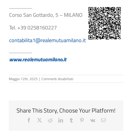
Corso San Gottardo, 5 – MILANO
Tel. +39 0258160227
contabilita1@realemutuamilano.it
www.realemutuamilano.it
su
Maggio 12th, 2025
|
Commenti disabilitati
Elisabetta
Marra
Share This Story, Choose Your Platform!
Facebook
X
Reddit
LinkedIn
Tumblr
Pinterest
Vk
Email