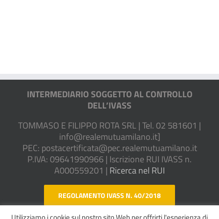
INTERMEDIARIO SOGGETTO AL CONTROLLO
DELL’IVASS
TOMMASO E FILIPPO ROTA SRL | Tel. 02 581601 |
info@realemutuamilano.it
]
PEC:
postacertificata@pec.realemutuamilano.it
P.IVA: 09641990966 | Iscrizione RUI IVASS n.
A000559201 |
Ricerca nel RUI
REGOLAMENTO IVASS N. 40/2018
Utilizziamo i cookie sul nostro sito Web per offrirti l'esperienza di