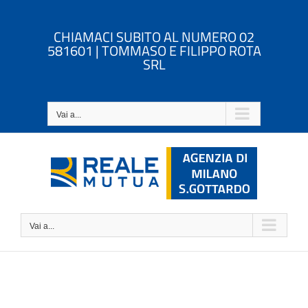
Salta
al
CHIAMACI SUBITO AL NUMERO 02
contenuto
581601 | TOMMASO E FILIPPO ROTA
SRL
Vai a...
Vai a...