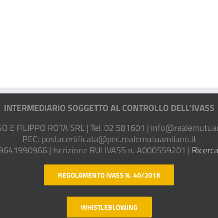
INTERMEDIARIO SOGGETTO AL CONTROLLO DELL’IVASS
E FILIPPO ROTA SRL | Tel. 02 581601 |
info@realemutuam
PEC:
postacertificata@pec.realemutuamilano.it
09641990966 | Iscrizione RUI IVASS n. A000559201 |
Ricerca
REGOLAMENTO IVASS N. 40/2018
WHISTLEBLOWING