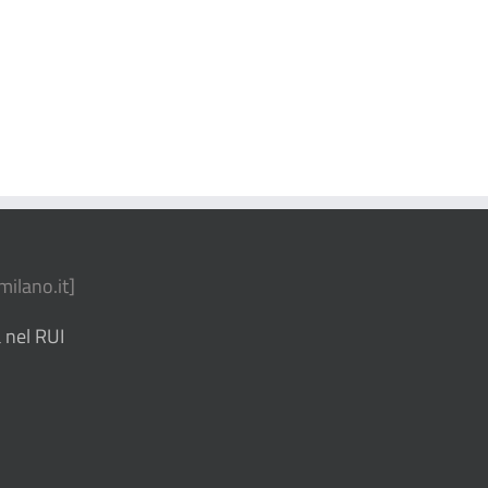
ilano.it
]
 nel RUI