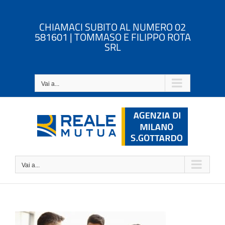
Salta
al
CHIAMACI SUBITO AL NUMERO 02
contenuto
581601 | TOMMASO E FILIPPO ROTA
SRL
Vai a...
Vai a...