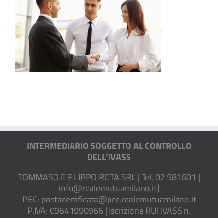
INTERMEDIARIO SOGGETTO AL CONTROLLO
DELL’IVASS
TOMMASO E FILIPPO ROTA SRL | Tel. 02 581601 |
info@realemutuamilano.it
]
PEC:
postacertificata@pec.realemutuamilano.it
P.IVA: 09641990966 | Iscrizione RUI IVASS n.