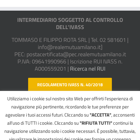
INTERMEDIARIO SOGGETTO AL CONTROLLO
DELL’IVASS
TOMMASO E FILIPPO ROTA SRL | Tel. 02 581601 |
info@realemutuamilano.it
]
PEC:
postacertificata@pec.realemutuamilano.it
P.IVA: 09641990966 | Iscrizione RUI IVASS n.
A000559201 |
Ricerca nel RUI
REGOLAMENTO IVASS N. 40/2018
Utilizziamo i cookie sul nostro sito Web per offrirti l'esperienza di
WHISTLEBLOWING
navigazione più pertinente, ricordando le tue preferenze per
agevolare i tuoi accessi futuri. Cliccando su
"ACCETTA"
, acconsenti
all'uso di TUTTI i cookie. Cliccando su
"RIFIUTA TUTTI"
continui la
navigazione utilizzando solo i cookie necessari. È possibile, tuttavia,
© Copyright 2018-
2026 TOMMASO E FILIPPO ROTA SRL - All Rights
visualizzare le impostazioni dei cookie per fornire un consenso