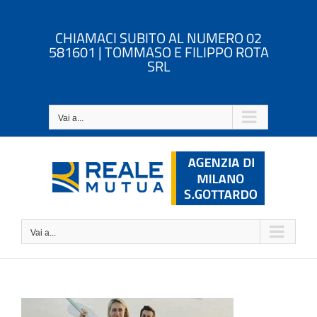
Salta
al
CHIAMACI SUBITO AL NUMERO 02
contenuto
581601 | TOMMASO E FILIPPO ROTA
SRL
Vai a...
Vai a...