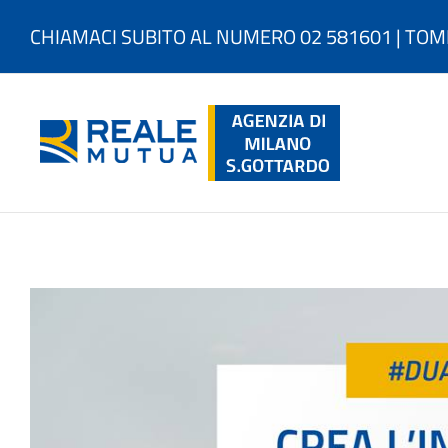
Salta
al
CHIAMACI SUBITO AL NUMERO 02 581601 | TOM
contenuto