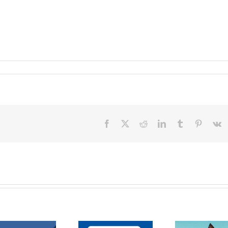
Facebook
X
Reddit
LinkedIn
Tumblr
Pinteres
V