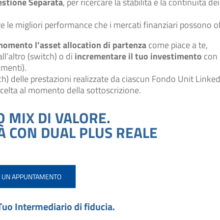
estione Separata
, per ricercare la stabilità e la continuità dei
re le migliori performance che i mercati finanziari possono off
momento l’asset allocation di partenza
come piace a te,
ll’altro (switch) o di
incrementare il tuo investimento
con
imenti).
h) delle prestazioni realizzate da ciascun Fondo Unit Linke
scelta al momento della sottoscrizione.
O MIX DI VALORE.
TÀ CON DUAL PLUS REALE
I UN APPUNTAMENTO
Tuo Intermediario di fiducia.