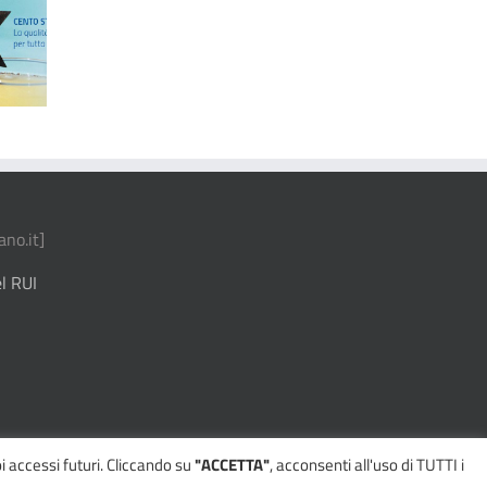
icura la
Realmente
My Deposit
sicurezza
In Salute
no.it
]
l RUI
i accessi futuri. Cliccando su
"ACCETTA"
, acconsenti all'uso di TUTTI i