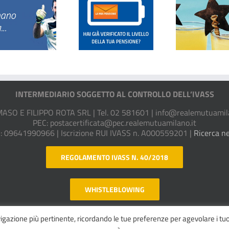
La Busta
Cento Stelle
Ass
Arancione
Reale
tua 
INTERMEDIARIO SOGGETTO AL CONTROLLO DELL’IVASS
SO E FILIPPO ROTA SRL | Tel. 02 581601 |
info@realemutuamila
PEC:
postacertificata@pec.realemutuamilano.it
A: 09641990966 | Iscrizione RUI IVASS n. A000559201 |
Ricerca ne
REGOLAMENTO IVASS N. 40/2018
WHISTLEBLOWING
avigazione più pertinente, ricordando le tue preferenze per agevolare i tuo