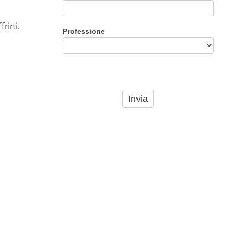
rirti.
Professione
d