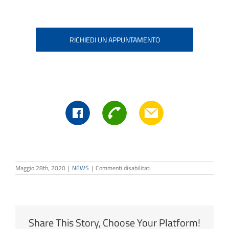
RICHIEDI UN APPUNTAMENTO
su
Maggio 28th, 2020
|
NEWS
|
Commenti disabilitati
Assicura
la
tua
sicurezza
Share This Story, Choose Your Platform!