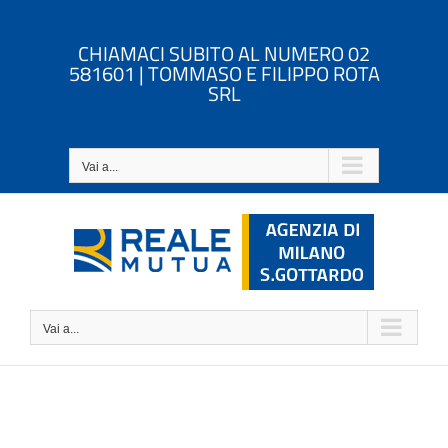
Salta
al
CHIAMACI SUBITO AL NUMERO 02
contenuto
581601 | TOMMASO E FILIPPO ROTA
SRL
Vai a...
Vai a...