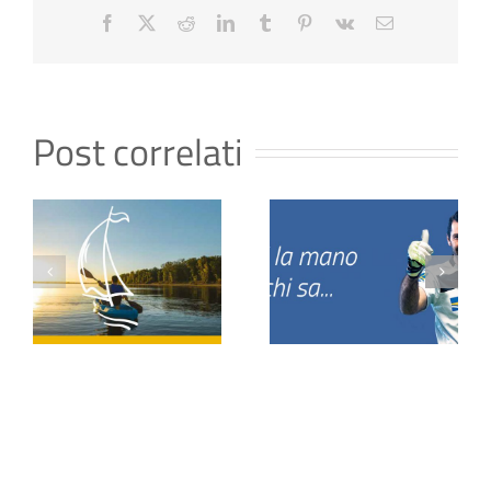
Facebook
X
Reddit
LinkedIn
Tumblr
Pinterest
Vk
Email
Post correlati
Realmente In
La Busta
Salute
Arancione