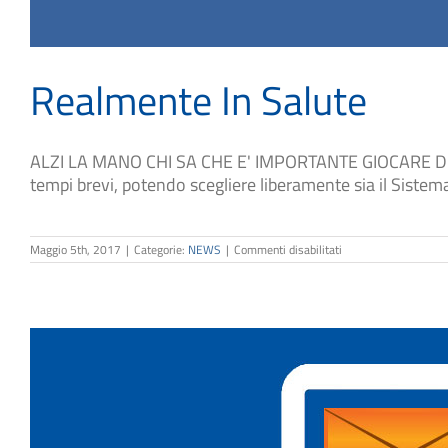
Realmente In Salute
ALZI LA MANO CHI SA CHE E' IMPORTANTE GIOCARE D'ANTI
tempi brevi, potendo scegliere liberamente sia il Sistem
su
Maggio 5th, 2017
|
Categorie:
NEWS
|
Commenti disabilitati
Realmente
In
Salute