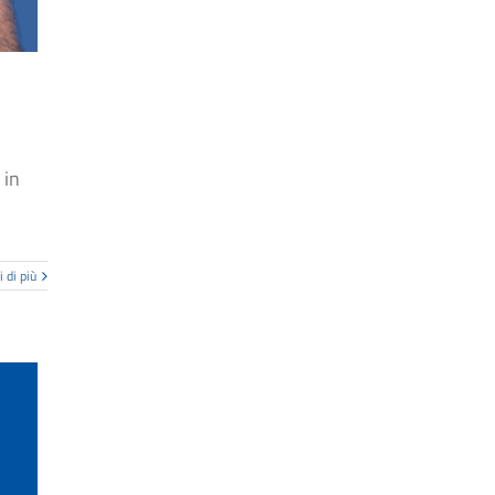
 in
 di più