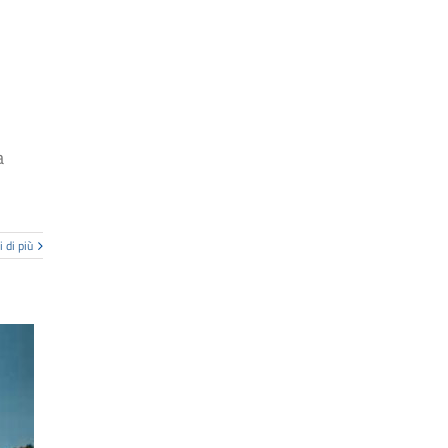
a
 di più