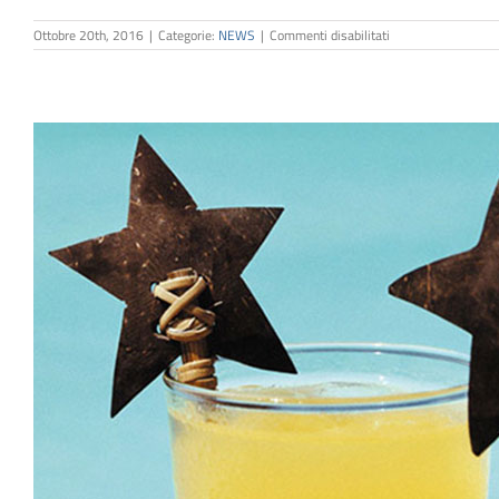
su
Ottobre 20th, 2016
|
Categorie:
NEWS
|
Commenti disabilitati
La
Busta
Arancione