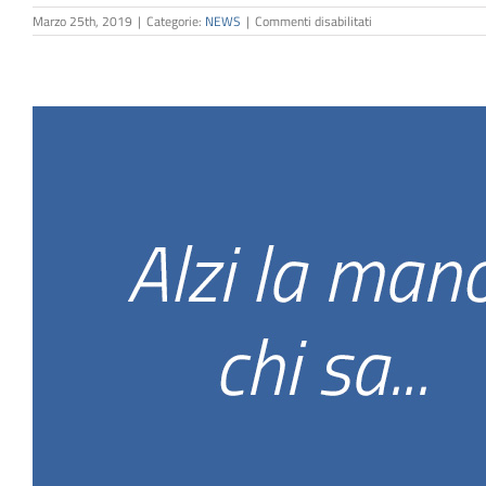
su
Marzo 25th, 2019
|
Categorie:
NEWS
|
Commenti disabilitati
My
Deposit