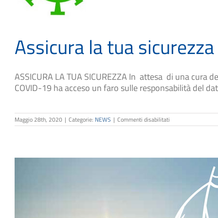
Assicura la tua sicurezza
ASSICURA LA TUA SICUREZZA In attesa di una cura defin
COVID-19 ha acceso un faro sulle responsabilità del dat
su
Maggio 28th, 2020
|
Categorie:
NEWS
|
Commenti disabilitati
Assicura
la
tua
sicurezza